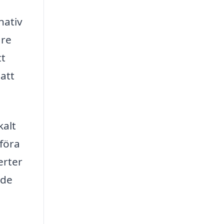
nativ
are
tt
 att
kalt
mföra
erter
nde