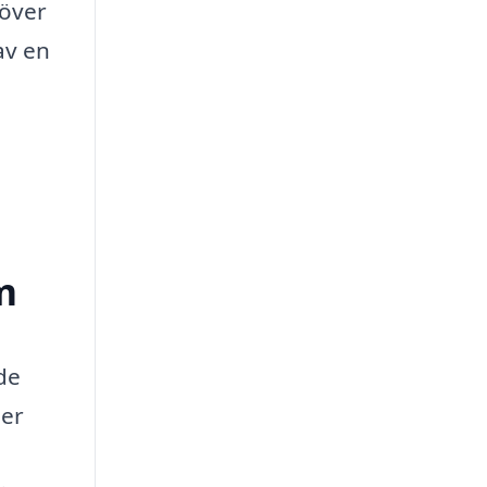
höver
av en
m
de
der