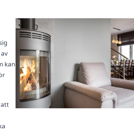
sig
 av
om kan
ör
 att
ka