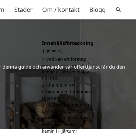
m
Städer
Om / kontakt
Blogg
Innehållsförteckning
gömma
1
Vad kan ett företag
som är specialiserat på
er denna guide och använder vår offerttjänst får du den
kamin i Hjärtum hjälpa
till med?
2
Få alltid minst 3
erbjudanden för kamin i
Hjärtum
3
Få 3 erbjudanden för
kamin i Hjärtum från
professionella företag
4
Hur mycket kostar
kamin i Hjärtum?