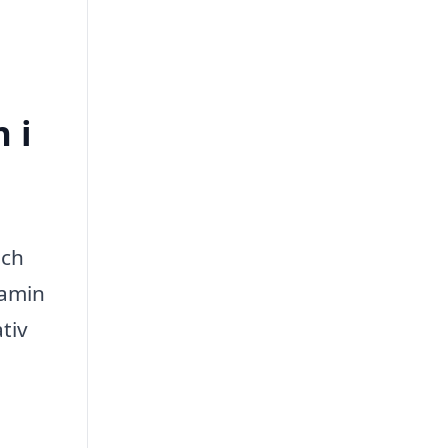
 i
och
kamin
tiv