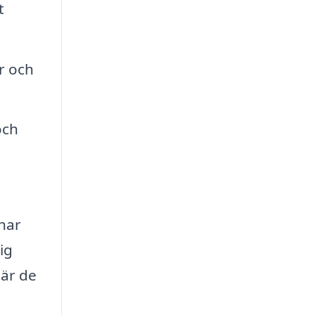
t
r och
och
har
ig
där de