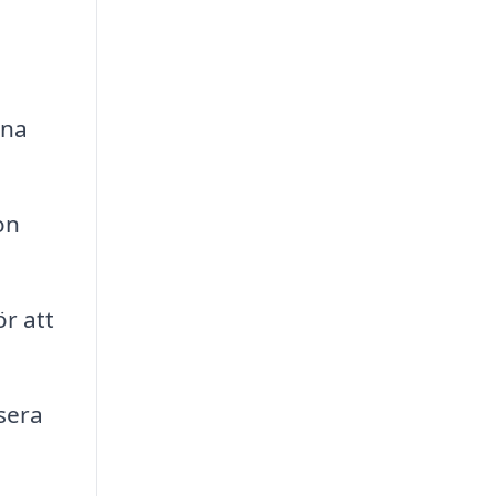
ina
on
ör att
sera