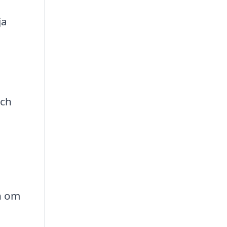
ja
och
an om