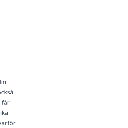
din
också
 får
lika
varför