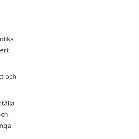
olika
ert
kt och
tälla
och
ånga