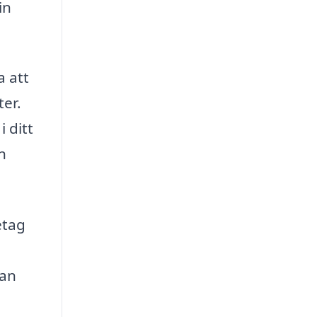
in
a att
ter.
 ditt
n
etag
kan