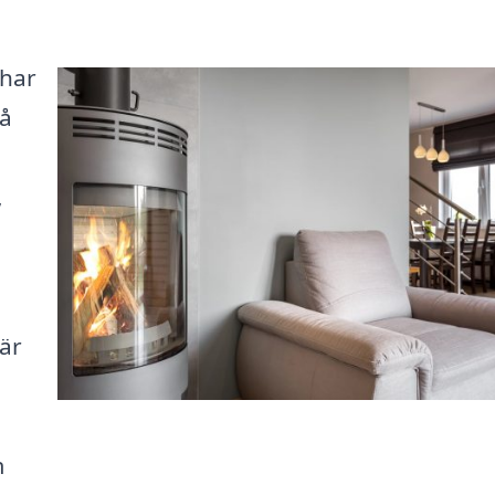
 har
få
,
är
m