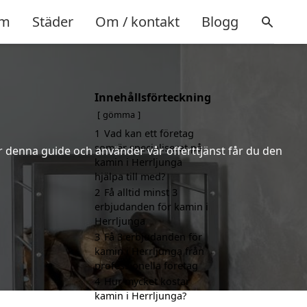
m
Städer
Om / kontakt
Blogg
Innehållsförteckning
gömma
1
Vad kan ett företag
som är specialiserat på
er denna guide och använder vår offerttjänst får du den
kamin i Herrljunga
hjälpa till med?
2
Få alltid minst 3
erbjudanden för kamin i
Herrljunga
3
Få 3 erbjudanden för
kamin i Herrljunga från
professionella företag
4
Hur mycket kostar
kamin i Herrljunga?