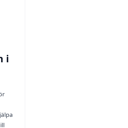
 i
ör
jälpa
ll