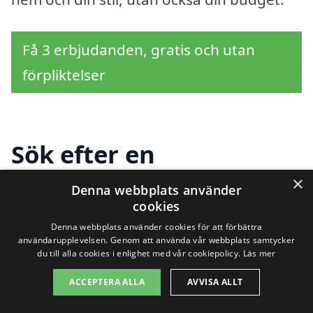
Få 3 erbjudanden, gratis och utan
förpliktelser
Sök efter en
professionell för kamin
×
Denna webbplats använder
cookies
i andra städer nära
Denna webbplats använder cookies för att förbättra
Henån
användarupplevelsen. Genom att använda vår webbplats samtycker
du till alla cookies i enlighet med vår cookiepolicy.
Läs mer
ACCEPTERA ALLA
AVVISA ALLT
Att hitta en kamin som passar just dina