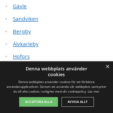
Gävle
Sandviken
Bergby
Älvkarleby
Hofors
×
Tierp
Denna webbplats använder
cookies
Ockelbo
Denna webbplats använder cookies för att förbättra
användarupplevelsen. Genom att använda vår webbplats samtycker
du till alla cookies i enlighet med vår cookiepolicy.
Läs mer
Söderhamn
ACCEPTERA ALLA
AVVISA ALLT
Att anskaffa en kamin innebär inte bara