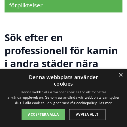
förpliktelser
Sök efter en
professionell för kamin
i andra städer nära
Haparanda
×
Denna webbplats använder
cookies
Denna webbplats använder cookies för att förbättra
Att hitta rätt hjälp för att installera eller
användarupplevelsen. Genom att använda vår webbplats samtycker
du till alla cookies i enlighet med vår cookiepolicy.
Läs mer
underhålla en kamin i Haparanda kan
ACCEPTERA ALLA
AVVISA ALLT
vara en utmaning. Det finns dock flera