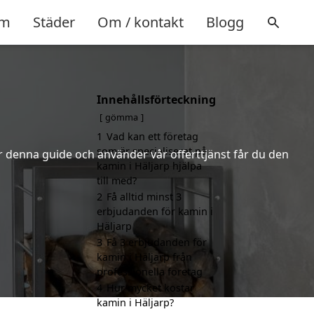
m
Städer
Om / kontakt
Blogg
Innehållsförteckning
gömma
1
Vad kan ett företag
som är specialiserat på
er denna guide och använder vår offerttjänst får du den
kamin i Häljarp hjälpa
till med?
2
Få alltid minst 3
erbjudanden för kamin i
Häljarp
3
Få 3 erbjudanden för
kamin i Häljarp från
professionella företag
4
Hur mycket kostar
kamin i Häljarp?