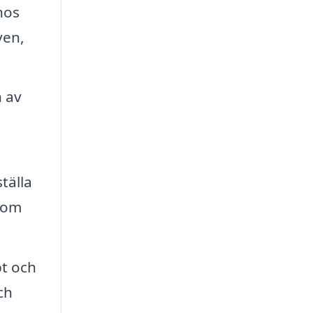
hos
ven,
n av
tälla
inom
bt och
ch