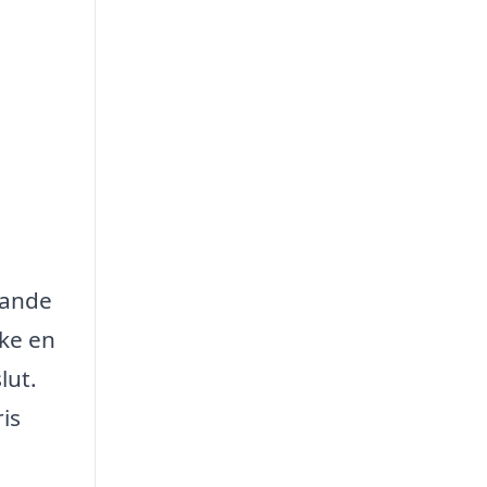
mande
ske en
lut.
ris