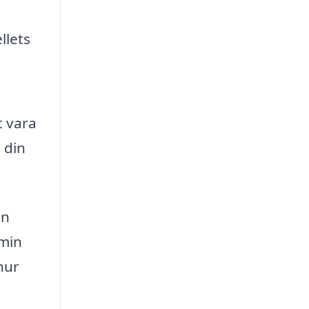
llets
t vara
 din
en
amin
hur