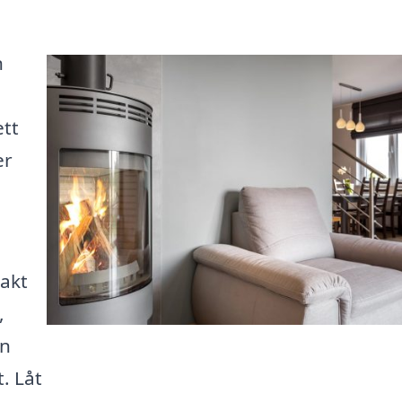
n
ett
er
takt
,
en
. Låt