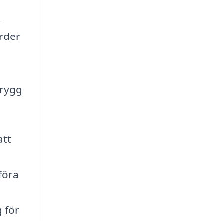
.
ärder
trygg
att
föra
g för