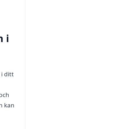
 i
i ditt
 och
in kan