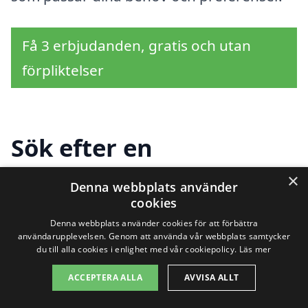
Få 3 erbjudanden, gratis och utan
förpliktelser
Sök efter en
professionell för kamin
×
Denna webbplats använder
cookies
i andra städer nära
Denna webbplats använder cookies för att förbättra
Gudhem
användarupplevelsen. Genom att använda vår webbplats samtycker
du till alla cookies i enlighet med vår cookiepolicy.
Läs mer
ACCEPTERA ALLA
AVVISA ALLT
Att installera en kamin i Gudhem kan vara