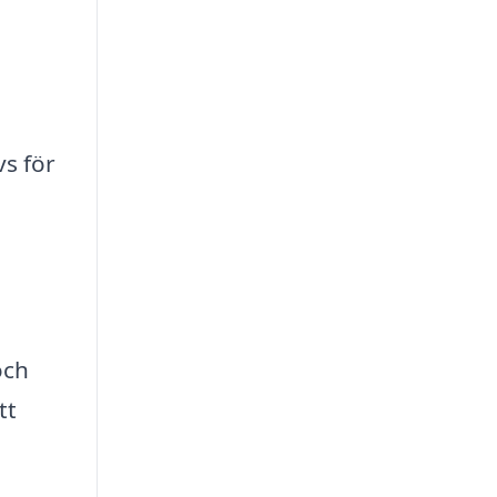
s för
och
tt