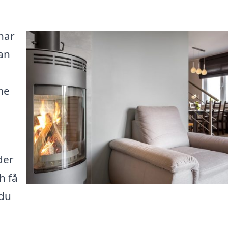
har
kan
me
der
h få
 du