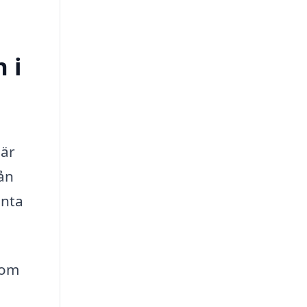
 i
 är
rån
änta
som