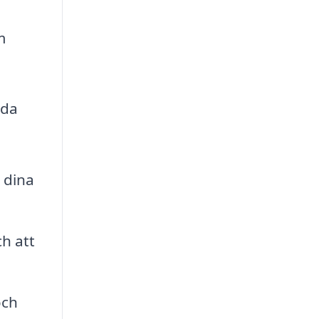
m
uda
 dina
ch att
och