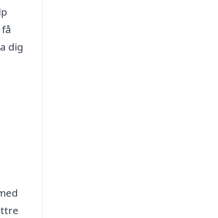
lp
 få
a dig
 med
ttre