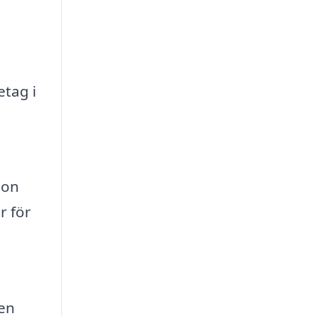
etag i
ion
r för
en