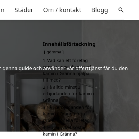
m
Städer
Om / kontakt
Blogg
Innehållsförteckning
gömma
1
Vad kan ett företag
som är specialiserat på
er denna guide och använder vår offerttjänst får du den
kamin i Gränna hjälpa
till med?
2
Få alltid minst 3
erbjudanden för kamin i
Gränna
3
Få 3 erbjudanden för
kamin i Gränna från
professionella företag
4
Hur mycket kostar
kamin i Gränna?