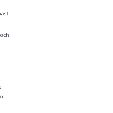
bäst
 och
k.
in