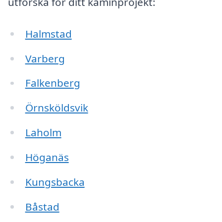
utforska för ditt kaminprojekt:
Halmstad
Varberg
Falkenberg
Örnsköldsvik
Laholm
Höganäs
Kungsbacka
Båstad