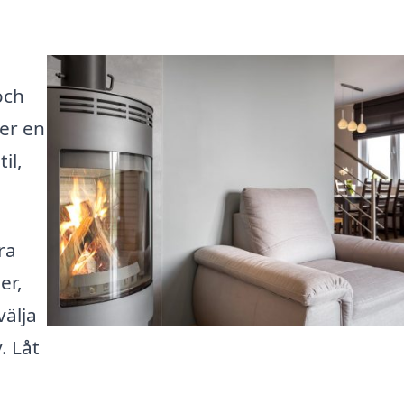
och
er en
il,
ra
er,
välja
. Låt