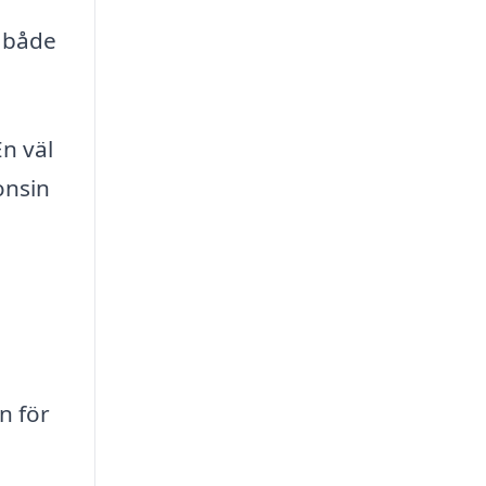
,
i både
En väl
onsin
n för