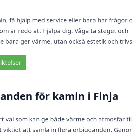
min, få hjälp med service eller bara har frågor
 som är redo att hjälpa dig. Våga ta steget och
 bara ger värme, utan också estetik och trivs
iktelser
danden för kamin i Finja
art val som kan ge både värme och atmosfär till
t viktigt att samla in flera erbjudanden. Geno