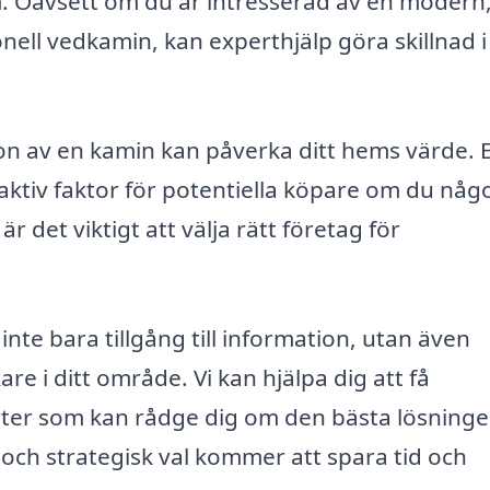
. Oavsett om du är intresserad av en modern
onell vedkamin, kan experthjälp göra skillnad 
tion av en kamin kan påverka ditt hems värde. 
raktiv faktor för potentiella köpare om du någ
är det viktigt att välja rätt företag för
nte bara tillgång till information, utan även
are i ditt område. Vi kan hjälpa dig att få
rter som kan rådge dig om den bästa lösninge
 och strategisk val kommer att spara tid och