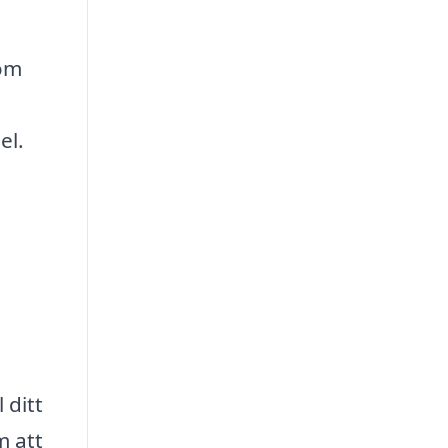
 om
el.
 ditt
m att