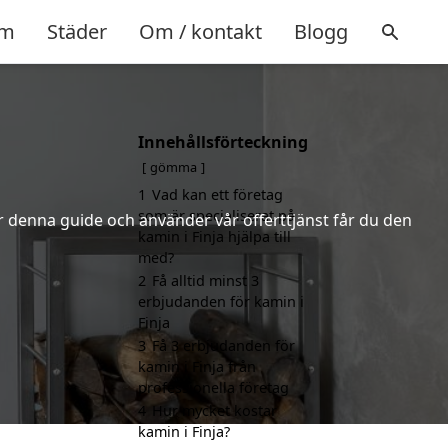
m
Städer
Om / kontakt
Blogg
Innehållsförteckning
gömma
1
Vad kan ett företag
som är specialiserat på
er denna guide och använder vår offerttjänst får du den
kamin i Finja hjälpa till
med?
2
Få alltid minst 3
erbjudanden för kamin i
Finja
3
Få 3 erbjudanden för
kamin i Finja från
professionella företag
4
Hur mycket kostar
kamin i Finja?