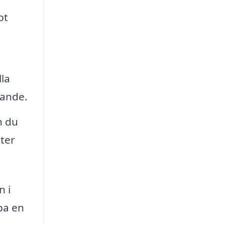
bt
la
lande.
n du
ster
n i
pa en