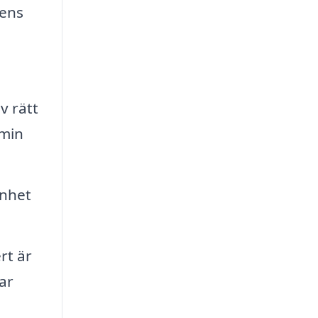
nens
v rätt
amin
enhet
rt är
ar