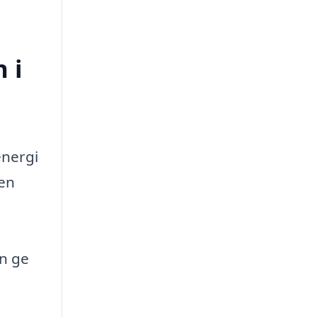
 i
energi
 en
en ge