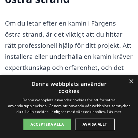
Om du letar efter en kamin i Färgens
östra strand, är det viktigt att du hittar
rätt professionell hjälp för ditt projekt. Att
installera eller underhålla en kamin kräver
expertkunskap och erfarenhet, och det
finns många företag i närheten som kan
×
Denna webbplats använder
bistå dig med dina behov. När du söker
cookies
hjälp kan det vara en bra idé att eventuell
Denna webbplats använder cookies för att förbättra
användarupplevelsen. Genom att använda vår webbplats samtycker
titta på företag i omkringliggande städer,
du till alla cookies i enlighet med vår cookiepolicy.
Läs mer
såsom
Alingsås
, Nödinge,
Göteborg
,
ACCEPTERA ALLA
AVVISA ALLT
Kullavik, Partille och Mölndal. Dessa