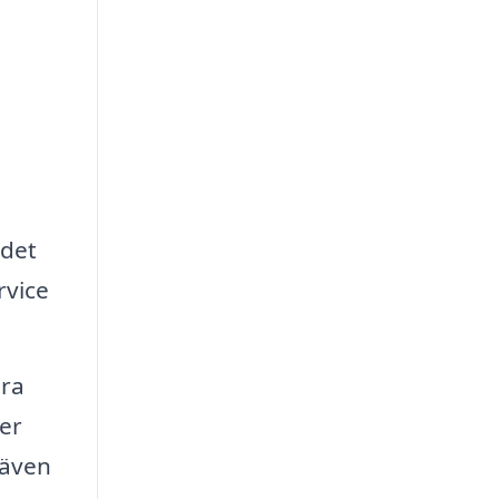
ndet
rvice
ara
er
 även