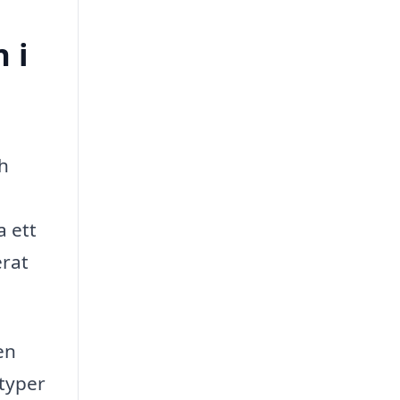
 i
ch
a ett
erat
en
 typer