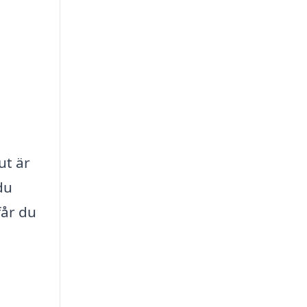
ut är
du
får du