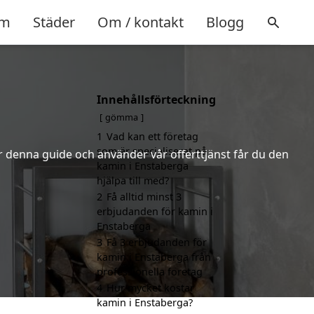
m
Städer
Om / kontakt
Blogg
Innehållsförteckning
gömma
1
Vad kan ett företag
som är specialiserat på
er denna guide och använder vår offerttjänst får du den
kamin i Enstaberga
hjälpa till med?
2
Få alltid minst 3
erbjudanden för kamin i
Enstaberga
3
Få 3 erbjudanden för
kamin i Enstaberga från
professionella företag
4
Hur mycket kostar
kamin i Enstaberga?