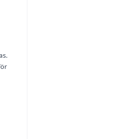
as.
för