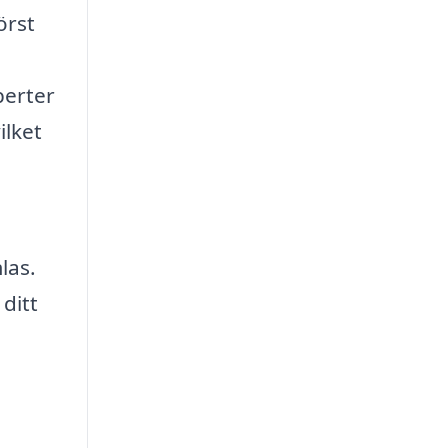
örst
perter
ilket
las.
ditt