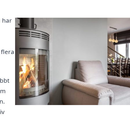
u har
flera
abbt
om
n.
iv