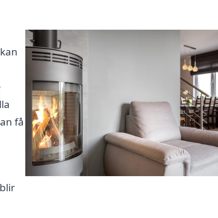
 kan
e
lla
kan få
blir