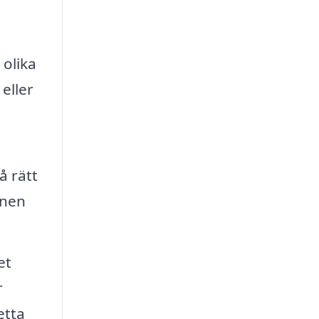
 olika
eller
å rätt
onen
et
r
etta