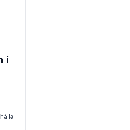
 i
hålla