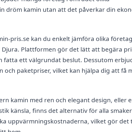
 din dröm kamin utan att det påverkar din eko
n-pris.se kan du enkelt jämföra olika företa
i Djura. Plattformen gör det lätt att begära pr
an fatta ett välgrundat beslut. Dessutom erbju
och paketpriser, vilket kan hjälpa dig att få 
rn kamin med ren och elegant design, eller 
ik känsla, finns det alternativ för alla smake
sänka uppvärmningskostnaderna, vilket gör det t
itt hem.