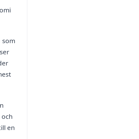
nomi
g som
iser
der
mest
en
r och
ill en