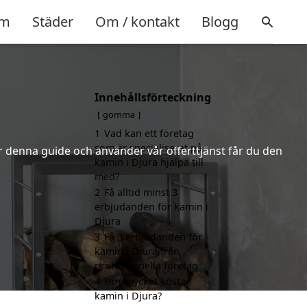
m
Städer
Om / kontakt
Blogg
Innehållsförteckning
gömma
1
Vad kan ett företag
som är specialiserat på
er denna guide och använder vår offerttjänst får du den
kamin i Djura hjälpa till
med?
2
Få alltid minst 3
erbjudanden för kamin i
Djura
3
Få 3 erbjudanden för
kamin i Djura från
professionella företag
4
Hur mycket kostar
kamin i Djura?