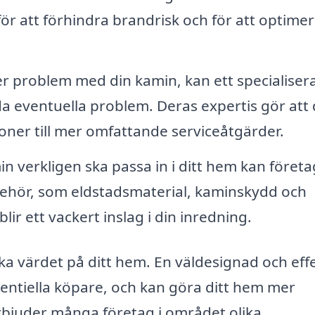
ör att förhindra brandrisk och för att optime
 problem med din kamin, kan ett specialiser
da eventuella problem. Deras expertis gör att
oner till mer omfattande serviceåtgärder.
in verkligen ska passa in i ditt hem kan företa
illbehör, som eldstadsmaterial, kaminskydd och
lir ett vackert inslag i din inredning.
 öka värdet på ditt hem. En väldesignad och eff
potentiella köpare, och kan göra ditt hem mer
bjuder många företag i området olika