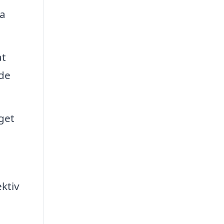
ra
at
 de
get
ektiv