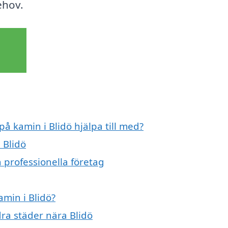
ehov.
på kamin i Blidö hjälpa till med?
 Blidö
n professionella företag
amin i Blidö?
dra städer nära Blidö