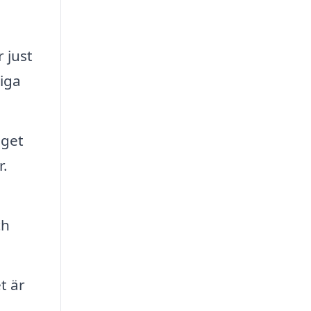
 just
iga
aget
r.
ch
t är