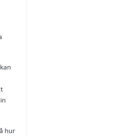
a
 kan
tt
din
å hur