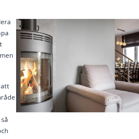
lera
apa
t
ärmen
.
 att
område
 så
och