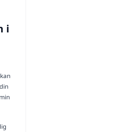
 i
 kan
din
amin
dig