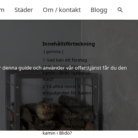
m
Städer
Om / kontakt
Blogg
Innehållsförteckning
gömma
1
Vad kan ett företag
som är specialiserat på
er denna guide och använder vår offerttjänst får du den
kamin i Blidö hjälpa till
med?
2
Få alltid minst 3
erbjudanden för kamin i
Blidö
3
Få tre erbjudanden för
kamin i Blidö från
professionella företag
4
Hur mycket kostar
kamin i Blidö?