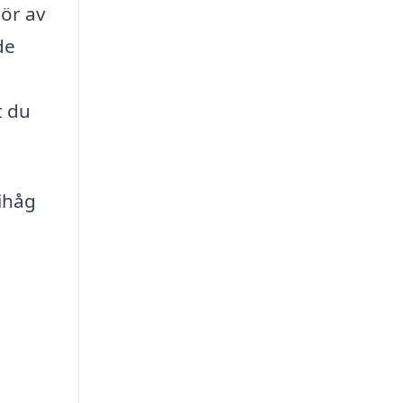
tör av
de
t du
 ihåg