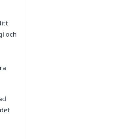
itt
gi och
ara
ad
 det