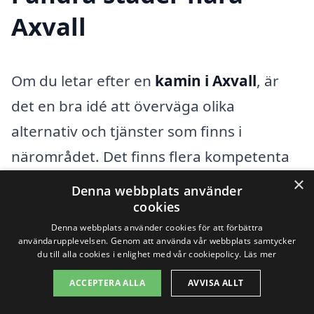
Axvall
Om du letar efter en
kamin i Axvall
, är
det en bra idé att överväga olika
alternativ och tjänster som finns i
närområdet. Det finns flera kompetenta
företag som erbjuder installation och
×
Denna webbplats använder
service av kaminer, och många av dem
cookies
Denna webbplats använder cookies för att förbättra
finns i närliggande städer. Att välja en
användarupplevelsen. Genom att använda vår webbplats samtycker
professionell med erfarenhet är viktigt för
du till alla cookies i enlighet med vår cookiepolicy.
Läs mer
att säkerställa att din kamin installeras
ACCEPTERA ALLA
AVVISA ALLT
korrekt och säkert.