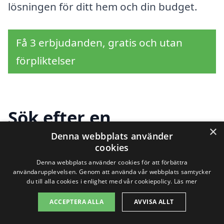
lösningen för ditt hem och din budget.
Få 3 erbjudanden, gratis och utan
förpliktelser
Sök efter en
×
professionell för kamin
Denna webbplats använder
cookies
i andra städer nära
Denna webbplats använder cookies för att förbättra
användarupplevelsen. Genom att använda vår webbplats samtycker
Alberga
du till alla cookies i enlighet med vår cookiepolicy.
Läs mer
ACCEPTERA ALLA
AVVISA ALLT